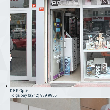
D.E.R Optik
Tolga bey
0(212) 939 9956