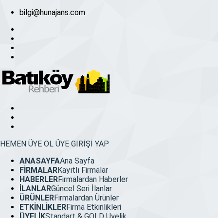
bilgi@hunajans.com
HEMEN ÜYE OL
ÜYE GİRİŞİ YAP
ANASAYFA
Ana Sayfa
FİRMALAR
Kayıtlı Firmalar
HABERLER
Firmalardan Haberler
İLANLAR
Güncel Seri İlanlar
ÜRÜNLER
Firmalardan Ürünler
ETKİNLİKLER
Firma Etkinlikleri
ÜYELİK
Standart & GOLD Üyelik