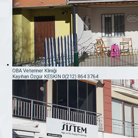
OBA Veteriner Kliniği
Kayıhan Özgür KESKİN
0(212) 864 3764