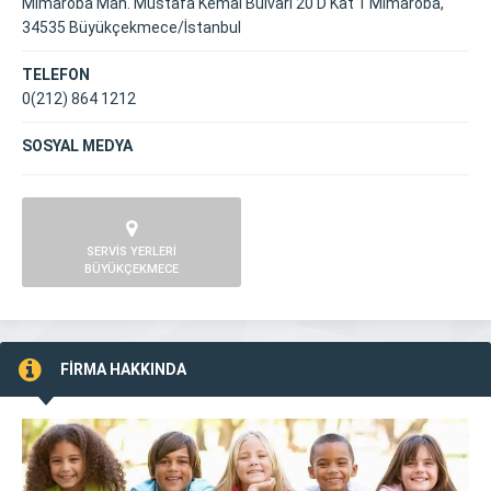
Mimaroba Mah. Mustafa Kemal Bulvarı 20 D Kat 1 Mimaroba,
34535 Büyükçekmece/İstanbul
TELEFON
0(212) 864 1212
SOSYAL MEDYA
SERVİS YERLERİ
BÜYÜKÇEKMECE
FİRMA HAKKINDA