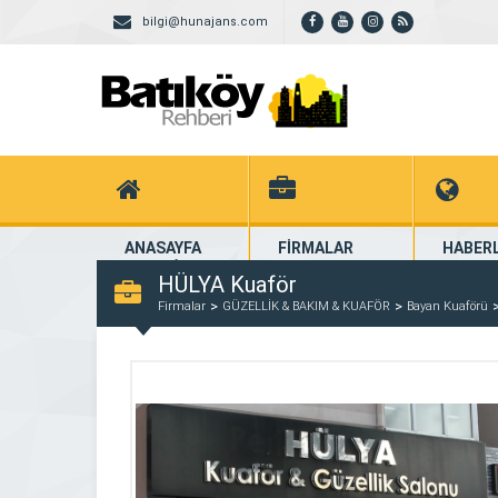
bilgi@hunajans.com
ANASAYFA
FİRMALAR
HABER
Ana Sayfa
Kayıtlı Firmalar
Firmalar
HÜLYA Kuaför
Firmalar
GÜZELLİK & BAKIM & KUAFÖR
Bayan Kuaförü