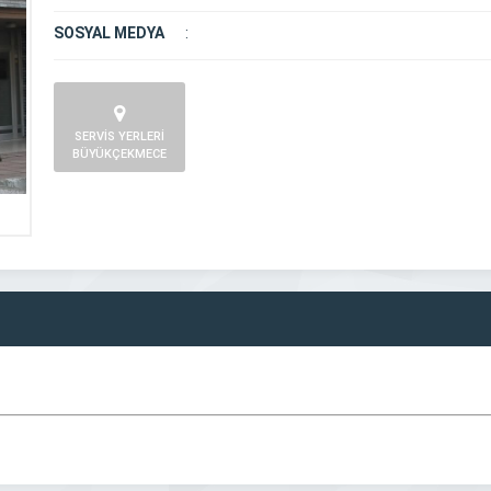
SOSYAL MEDYA
:
SERVİS YERLERİ
BÜYÜKÇEKMECE