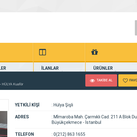
LER
İLANLAR
ÜRÜNLER
dan Haberler
Güncel Seri İlanlar
Firmalardan Ürünler
TAKİBE AL
FAVO
HÜLYA Kuaför
YETKİLİ KİŞİ
:
Hülya Şişli
ADRES
:
Mİmaroba Mah. Çarmıklı Cad. 211 A Blok D
Büyükçekmece - İstanbul
TELEFON
:
0(212) 863 1655