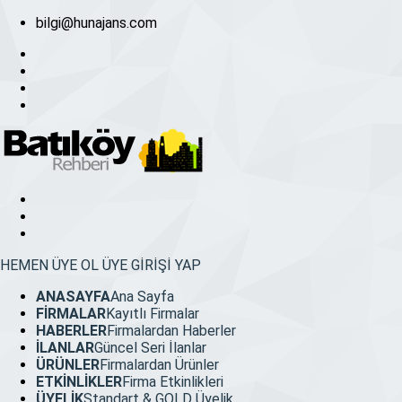
bilgi@hunajans.com
HEMEN ÜYE OL
ÜYE GİRİŞİ YAP
ANASAYFA
Ana Sayfa
FİRMALAR
Kayıtlı Firmalar
HABERLER
Firmalardan Haberler
İLANLAR
Güncel Seri İlanlar
ÜRÜNLER
Firmalardan Ürünler
ETKİNLİKLER
Firma Etkinlikleri
ÜYELİK
Standart & GOLD Üyelik