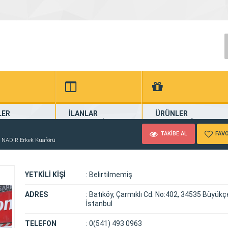
LER
İLANLAR
ÜRÜNLER
dan Haberler
Güncel Seri İlanlar
Firmalardan Ürünler
TAKİBE AL
FAVO
NADİR Erkek Kuaförü
YETKİLİ KİŞİ
:
Belirtilmemiş
ADRES
:
Batıköy, Çarmıklı Cd. No:402, 34535 Büyü
İstanbul
TELEFON
:
0(541) 493 0963