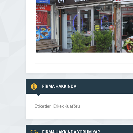
FİRMA HAKKINDA
Etiketler : Erkek Kuaförü
FİRMA HAKKINDA YORUM YAP