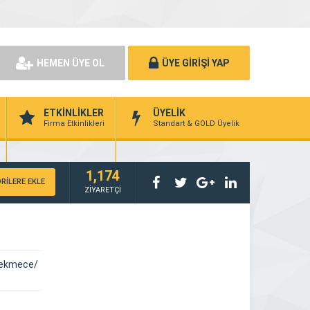
HEMEN ÜYE OL
ÜYE GİRİŞİ YAP
ETKİNLİKLER
ÜYELİK
Firma Etkinlikleri
Standart & GOLD Üyelik
1,174
RİLERE EKLE
ZİYARETÇİ
kçekmece/