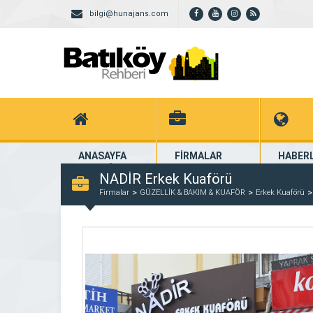
bilgi@hunajans.com
ANASAYFA
FİRMALAR
HABER
Ana Sayfa
Kayıtlı Firmalar
Firmalar
NADİR Erkek Kuaförü
Firmalar
GÜZELLİK & BAKIM & KUAFÖR
Erkek Kuaförü