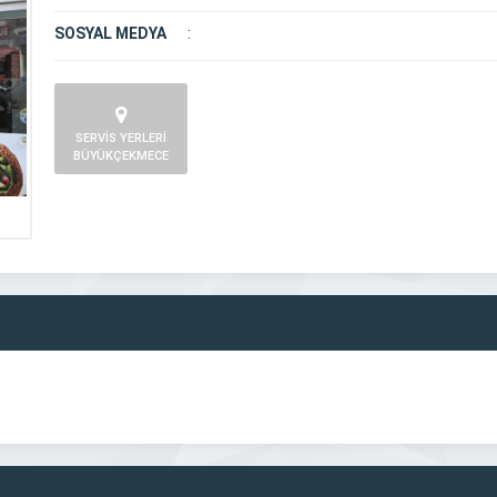
SOSYAL MEDYA
:
SERVİS YERLERİ
BÜYÜKÇEKMECE