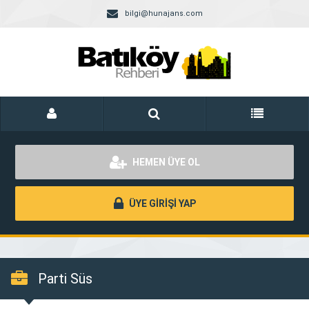
bilgi@hunajans.com
HEMEN ÜYE OL
ÜYE GİRİŞİ YAP
Parti Süs