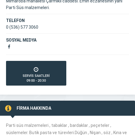
Mimaroba mahallesi Çarmıklı caddesi. Emin eczanesinin yanı
Parti Süs malzemeleri.
TELEFON
0 (536) 577 3060
SOSYAL MEDYA
SERVİS SAATLERİ
09:00 - 20:30
FİRMA HAKKINDA
Parti süs malzemeleri , tabaklar , bardaklar , peçeteler ,
süslemeler. Butik pasta ve türevleri.Düğün , Nişan , söz , Kına ve